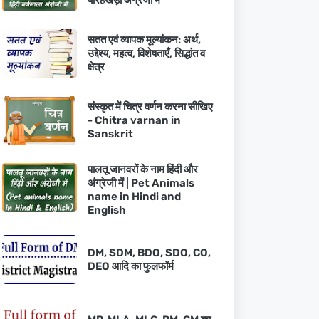
बारहखड़ी अंग्रेजी में
सतत एवं व्यापक मूल्यांकन: अर्थ,
उद्देश्य, महत्व, विशेषताएँ, सिद्धांत व
क्षेत्र
संस्कृत में चित्र वर्णन करना सीखिए
- Chitra varnan in
Sanskrit
पालतू जानवरों के नाम हिंदी और
अंग्रेजी में | Pet Animals
name in Hindi and
English
DM, SDM, BDO, SDO, CO,
DEO आदि का फुलफॉर्म